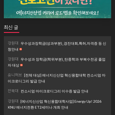
최신 글
강원대
우수성과장학금(성과부분)_경진대회,특허,자격증 등 신
청안내
강원대
우수성과 장학금(학위부분)_탄중학과 부복수전공 졸업
자 대상
유니허브
[전체 대상] 에너지신산업 혁신융합대학 컨소시엄 마
이크로디그리 발급 안내
전북대
컨소시엄 마이크로디그리 이수증 발급 안내
강원대
[에너지신산업 혁신융합대학사업] Energy Up! 2026
KNU 에너지전환 ET2세미나 개최 안내