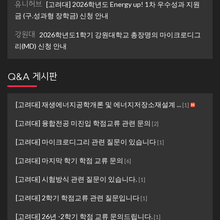
유니허브
[고려대] 2026학년도 Energy up! 1차 우수성과 지원
금 (구.성과형 장학금) 신청 안내
강원대
2026학년도1학기 강원대학교 총장명의 마이크로디그
리(MD) 신청 안내
Q&A 게시판
[고려대] 재생에너지공학개론 및 에너지저장소재설계 ...
[
1
]
[고려대] 융합전공 미진입 학점교류 관련 문의
[
2
]
[고려대] 마이크로디그리 관련 질문이 있습니다
[
1
]
[고려대] 마지막 학기 학점 교류 문의
[
6
]
[고려대] 시험방식 관련 질문이 있습니다.
[
1
]
[고려대] 2학기 학점교류 관련 질문입니다
[
1
]
[고려대] 26년 -2학기 학점 교류 문의드립니다.
[
1
]