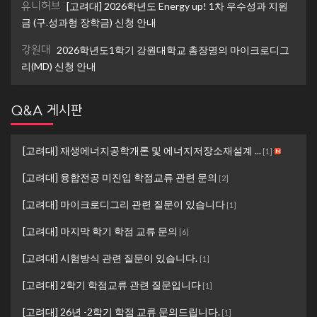
유니허브
[고려대] 2026학년도 Energy up! 1차 우수성과 지원
금 (구.성과형 장학금) 신청 안내
강원대
2026학년도1학기 강원대학교 총장명의 마이크로디그
리(MD) 신청 안내
Q&A 게시판
[고려대] 재생에너지공학개론 및 에너지저장소재설계 ...
[
1
]
[고려대] 융합전공 미진입 학점교류 관련 문의
[
2
]
[고려대] 마이크로디그리 관련 질문이 있습니다
[
1
]
[고려대] 마지막 학기 학점 교류 문의
[
6
]
[고려대] 시험방식 관련 질문이 있습니다.
[
1
]
[고려대] 2학기 학점교류 관련 질문입니다
[
1
]
[고려대] 26년 -2학기 학점 교류 문의드립니다.
[
1
]