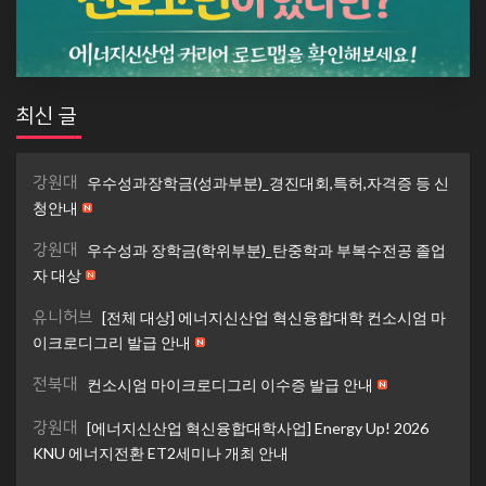
최신 글
강원대
우수성과장학금(성과부분)_경진대회,특허,자격증 등 신
청안내
강원대
우수성과 장학금(학위부분)_탄중학과 부복수전공 졸업
자 대상
유니허브
[전체 대상] 에너지신산업 혁신융합대학 컨소시엄 마
이크로디그리 발급 안내
전북대
컨소시엄 마이크로디그리 이수증 발급 안내
강원대
[에너지신산업 혁신융합대학사업] Energy Up! 2026
KNU 에너지전환 ET2세미나 개최 안내