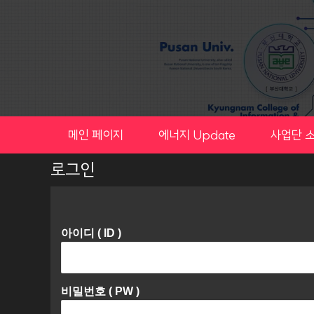
Skip
to
content
메인 페이지
에너지 Update
사업단 
로그인
아이디 ( ID )
비밀번호 ( PW )