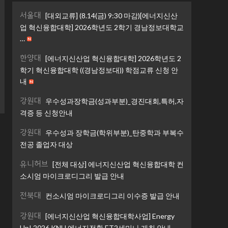
서울대
[대외교류] (8.14(금) 9:30 마감)[에너지신산
업 혁신융합대학] 2026학년도 2학기 경남정보대학교
…
한양대
[에너지신산업 혁신융합대학] 2026학년도 2
학기 혁신융합대학 ((경남정보대)) 학점교류 신청 안
내
강원대
우수성과장학금(성과부분)_경진대회,특허,자
격증 등 신청안내
강원대
우수성과 장학금(학위부분)_탄중학과 부복수
전공 졸업자 대상
유니허브
[전체 대상] 에너지신산업 혁신융합대학 컨
소시엄 마이크로디그리 발급 안내
전북대
컨소시엄 마이크로디그리 이수증 발급 안내
강원대
[에너지신산업 혁신융합대학사업] Energy
Up! 2026 KNU 에너지전환 ET2세미나 개최 안내