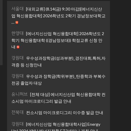
서울대
[대외교류] (8.14(금) 9:30 마감)[에너지신산
업 혁신융합대학] 2026학년도 2학기 경남정보대학교
…
한양대
[에너지신산업 혁신융합대학] 2026학년도 2
학기 혁신융합대학 ((경남정보대)) 학점교류 신청 안
내
강원대
우수성과장학금(성과부분)_경진대회,특허,자
격증 등 신청안내
강원대
우수성과 장학금(학위부분)_탄중학과 부복수
전공 졸업자 대상
유니허브
[전체 대상] 에너지신산업 혁신융합대학 컨
소시엄 마이크로디그리 발급 안내
전북대
컨소시엄 마이크로디그리 이수증 발급 안내
강원대
[에너지신산업 혁신융합대학사업] Energy
Up! 2026 KNU 에너지전환 ET2세미나 개최 안내