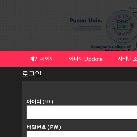
Skip
to
content
메인 페이지
에너지 Update
사업단 
로그인
아이디 ( ID )
비밀번호 ( PW )