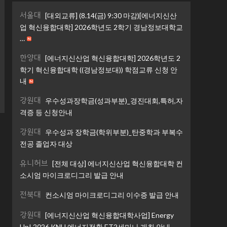
서울대
[대외교류] (8.14(금) 9:30 마감)[에너지신산
업 혁신융합대학] 2026학년도 2학기 경남정보대학교
…
한양대
[에너지신산업 혁신융합대학] 2026학년도 2
학기 혁신융합대학 ((경남정보대)) 학점교류 신청 안
내
강원대
우수성과장학금(성과부분)_경진대회,특허,자
격증 등 신청안내
강원대
우수성과 장학금(학위부분)_탄중학과 부복수
전공 졸업자 대상
유니허브
[전체 대상] 에너지신산업 혁신융합대학 컨
소시엄 마이크로디그리 발급 안내
전북대
컨소시엄 마이크로디그리 이수증 발급 안내
강원대
[에너지신산업 혁신융합대학사업] Energy
Up! 2026 KNU 에너지전환 ET2세미나 개최 안내