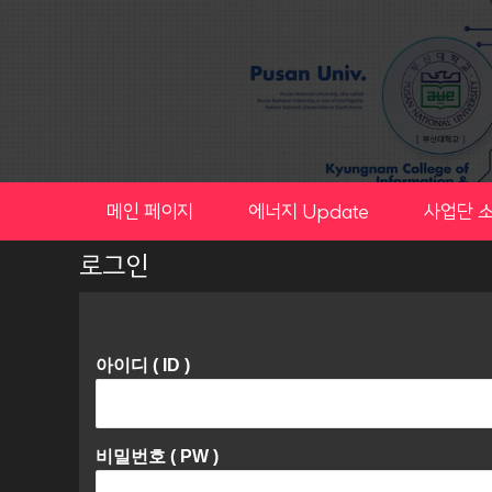
Skip
to
content
메인 페이지
에너지 Update
사업단 
로그인
아이디 ( ID )
비밀번호 ( PW )