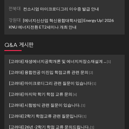
전북대
컨소시엄 마이크로디그리 이수증 발급 안내
강원대
[에너지신산업 혁신융합대학사업] Energy Up! 2026
KNU 에너지전환 ET2세미나 개최 안내
Q&A 게시판
[고려대] 재생에너지공학개론 및 에너지저장소재설계 ...
[
1
]
[고려대] 융합전공 미진입 학점교류 관련 문의
[
2
]
[고려대] 마이크로디그리 관련 질문이 있습니다
[
1
]
[고려대] 마지막 학기 학점 교류 문의
[
6
]
[고려대] 시험방식 관련 질문이 있습니다.
[
1
]
[고려대] 2학기 학점교류 관련 질문입니다
[
1
]
[고려대] 26년 -2학기 학점 교류 문의드립니다.
[
1
]