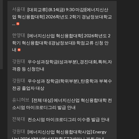
서울대
[대외교류] (8.14(금) 9:30 마감)[에너지신산
업 혁신융합대학] 2026학년도 2학기 경남정보대학교
…
한양대
[에너지신산업 혁신융합대학] 2026학년도 2
학기 혁신융합대학 ((경남정보대)) 학점교류 신청 안
내
강원대
우수성과장학금(성과부분)_경진대회,특허,자
격증 등 신청안내
강원대
우수성과 장학금(학위부분)_탄중학과 부복수
전공 졸업자 대상
유니허브
[전체 대상] 에너지신산업 혁신융합대학 컨
소시엄 마이크로디그리 발급 안내
전북대
컨소시엄 마이크로디그리 이수증 발급 안내
강원대
[에너지신산업 혁신융합대학사업] Energy
Up! 2026 KNU 에너지전환 ET2세미나 개최 안내