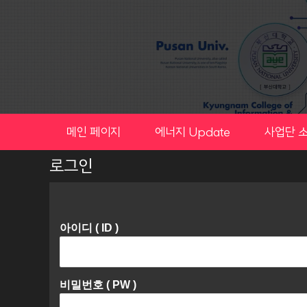
Skip
to
content
메인 페이지
에너지 Update
사업단 
로그인
아이디 ( ID )
비밀번호 ( PW )