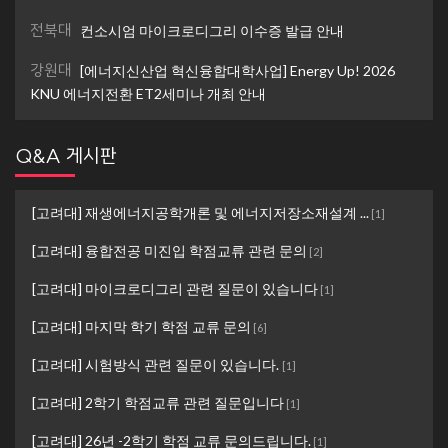
전북대
컨소시엄 마이크로디그리 이수증 발급 안내
강원대
[에너지신산업 혁신융합대학사업] Energy Up! 2026
KNU 에너지전환 ET2세미나 개최 안내
Q&A 게시판
[고려대] 재생에너지공학개론 및 에너지저장소재설계 ...
[
1
]
[고려대] 융합전공 미진입 학점교류 관련 문의
[
2
]
[고려대] 마이크로디그리 관련 질문이 있습니다
[
1
]
[고려대] 마지막 학기 학점 교류 문의
[
6
]
[고려대] 시험방식 관련 질문이 있습니다.
[
1
]
[고려대] 2학기 학점교류 관련 질문입니다
[
1
]
[고려대] 26년 -2학기 학점 교류 문의드립니다.
[
1
]