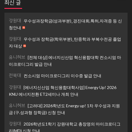
최신 글
강원대
우수성과장학금(성과부분)_경진대회,특허,자격증 등 신
청안내
강원대
우수성과 장학금(학위부분)_탄중학과 부복수전공 졸업
자 대상
유니허브
[전체 대상] 에너지신산업 혁신융합대학 컨소시엄 마
이크로디그리 발급 안내
전북대
컨소시엄 마이크로디그리 이수증 발급 안내
강원대
[에너지신산업 혁신융합대학사업] Energy Up! 2026
KNU 에너지전환 ET2세미나 개최 안내
유니허브
[고려대] 2026학년도 Energy up! 1차 우수성과 지원
금 (구.성과형 장학금) 신청 안내
강원대
2026학년도1학기 강원대학교 총장명의 마이크로디그
리(MD) 신청 안내