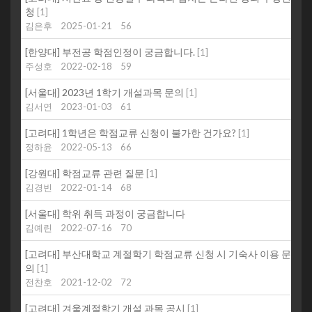
청
[
1
]
김은후
2025-01-21
56
[한양대] 부전공 학점인정이 궁금합니다.
[
1
]
주성호
2022-02-18
59
[서울대] 2023년 1학기 개설과목 문의
[
1
]
김서연
2023-01-03
61
[고려대] 1학년은 학점교류 신청이 불가한 건가요?
[
1
]
정하윤
2022-05-13
66
[강원대] 학점교류 관련 질문
[
1
]
김경빈
2022-01-14
68
[서울대] 학위 취득 과정이 궁금합니다
김예린
2022-07-16
70
[고려대] 부산대학교 계절학기 학점교류 신청 시 기숙사 이용 문
의
[
1
]
전찬호
2021-12-02
72
[고려대] 겨울계절학기 개설 과목 공시
[
1
]