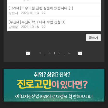
[고려대] 이수구분 관련 질문이 있습니다.
[
1
]
정은서
2023-01-13
97
[부산대] 부산대학교 타대 수업 신청
[
1
]
남희준
2021-10-18
97
글쓰기
3
4
5
6