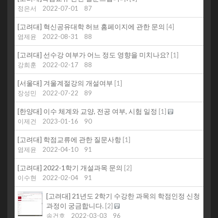
정은서
2022-07-01
87
[고려대] 혁신공유대학 허브 홈페이지에 관한 문의
[
4
]
염제윤
2022-08-31
88
[고려대] 선수강 여부가 어느 정도 영향을 미치나요?
[
1
]
강희훈
2022-02-17
88
[서울대] 겨울계절강의 개설여부
[
1
]
장성민
2022-07-22
89
[한양대] 이수 체계와 교양, 전공 여부, 시험 일정
[
1
]
이제건
2023-01-16
90
[고려대] 학점교류에 관한 질문사항
[
1
]
염제윤
2022-04-10
91
[고려대] 2022-1학기 개설과목 문의
[
2
]
이수현
2022-02-04
91
[고려대] 21년도 2학기 수강한 과목의 학점인정 신청
과정이 궁금합니다.
[
2
]
송건호
2022-03-03
96