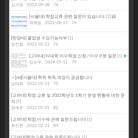
김가영
2023-09-08
74
[서울대] 학점교류 관련 질문이 있습니다.
[
2
]
채예림
2022-06-13
76
[한양대] 졸업생 수강가능여부
[
1
]
장진협
2022-02-22
76
[고려대] 타대학 이수학점 신청 / 이수구분 질문
[
1
]
임순우
2024-07-11
79
[re][서울대] 학위 취득 과정이 궁금합니다
김태희
2022-07-21
79
[고려대] 학점 교류 및 2022학년도 1학기 운영 현황에 대한 문
의
[
1
]
염제윤
2022-01-01
82
[고려대] 학점 이수에 관해 질문드립니다
[
1
]
류진현
2022-02-21
84
[고려대]학점교류 관련 질문드립니다.
[
1
]