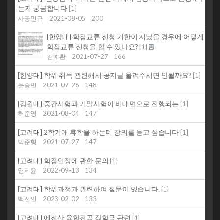
는지 궁금합니다
[
1
]
사공민규
2021-08-05
200
[한양대] 학점교류 신청 기한이 지났을 경우에 어떻게
학점교류 신청을 할 수 있나요?
[
1
]
김예환
2021-07-27
166
[한양대] 학위 취득 관련해서 공지글 올려주시면 안될까요?
[
1
]
문승민
2021-07-26
148
[강원대] 중간시험과 기말시험이 비대면으로 진행되는
[
1
]
허준영
2021-08-04
147
[고려대] 2학기에 휴학을 하는데 강의를 듣고 싶습니다
[
1
]
박준형
2021-07-27
147
[고려대] 학점인정에 관한 문의
[
1
]
염제윤
2022-09-13
134
[고려대] 학위과정과 관련하여 질문이 있습니다.
[
1
]
백선인
2023-02-02
133
[고려대] 에신산 융합전공 장학금 관련
[
1
]