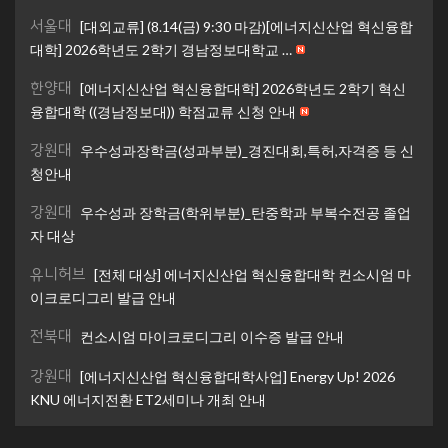
서울대
[대외교류] (8.14(금) 9:30 마감)[에너지신산업 혁신융합
대학] 2026학년도 2학기 경남정보대학교 …
한양대
[에너지신산업 혁신융합대학] 2026학년도 2학기 혁신
융합대학 ((경남정보대)) 학점교류 신청 안내
강원대
우수성과장학금(성과부분)_경진대회,특허,자격증 등 신
청안내
강원대
우수성과 장학금(학위부분)_탄중학과 부복수전공 졸업
자 대상
유니허브
[전체 대상] 에너지신산업 혁신융합대학 컨소시엄 마
이크로디그리 발급 안내
전북대
컨소시엄 마이크로디그리 이수증 발급 안내
강원대
[에너지신산업 혁신융합대학사업] Energy Up! 2026
KNU 에너지전환 ET2세미나 개최 안내