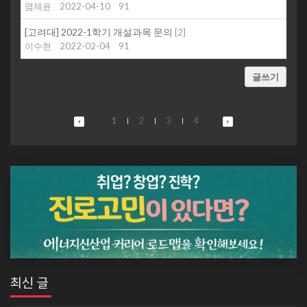
염제윤
2022-04-10
91
[고려대] 2022-1학기 개설과목 문의
[
2
]
이수현
2022-02-04
91
글쓰기
1
2
3
4
최신 글