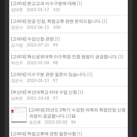
[고려대] 본교교과 이수구분에 대해
[
1
]
김태현
2022-01-17
101
[고려대] 전공 인정, 학점교류 관련 문의드립니다.
[
1
]
정은서
2022-06-15
100
[고려대] 수강신청 관련
[
1
]
김가영
2023-07-21
99
[고려대] 혁신공유대학 이수학점 인증 방법이 궁금합니다.
[
1
]
박선우
2022-01-04
98
[고려대] 이수구분 관련 질문이 있습니다.
[
1
]
정은서
2023-01-13
97
[부산대] 부산대학교 타대 수업 신청
[
1
]
남희준
2021-10-18
97
[고려대] 21년도 2학기 수강한 과목의 학점인정 신청
과정이 궁금합니다.
[
2
]
송건호
2022-03-03
96
[고려대] 학점교류에 관한 질문사항
[
1
]