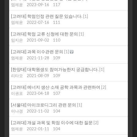
염제윤
2023-09-16
117
[고려대] 학점인정 관련 질문 있습니다.
[
1
]
염제윤
2022-07-16
111
[고려대] 학점 교류 신청에 대한 문의
[
1
]
임지은
2021-09-02
110
[고려대] 과목 이수관련 문의
[
1
]
염제윤
2021-11-28
109
[한양대] 대학원생도 참여가능한지 궁급합니다.
[
1
]
리타오
2021-08-09
109
[고려대] 에너지 생산 소재 공학 과목과 관련하여
[
2
]
이권표
2023-04-18
107
[서울대] 마이크로디그리 관련 문의
[
1
]
이나경
2022-11-02
104
[고려대] 개설 과목 및 학점 이수에 대한 질문
[
2
]
염제윤
2022-01-11
104