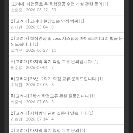
[고려대] 사업종료 후 융합전공 수업 개설 관련 문의
[
1
]
장은준
2026-03-22
53
[고려대] 고려대 현장실습 인정 범위
[
1
]
김서연
2026-05-04
8
[고려대] 학점인정 및 coss 시스템상 마이크로디그리 발급 문
의드립니다.
[
1
]
설가은
2026-06-29
10
[고려대] 마지막 학기 학점 교류 문의입니다.
[
1
]
권순용
2026-07-01
7
[고려대] 26년 -2학기 학점 교류 문의드립니다.
[
1
]
최혜진
2026-07-06
8
[고려대] 2학기 학점교류 관련 질문입니다
[
1
]
박준하
2026-07-08
3
[고려대] 시험방식 관련 질문이 있습니다.
[
1
]
김효영
2026-07-14
4
[고려대] 마지막 학기 학점 교류 문의
[
6
]