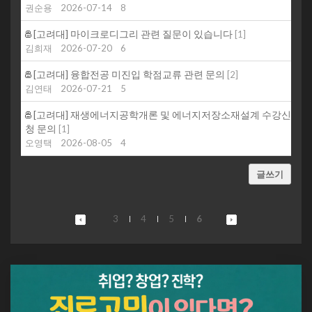
권순용
2026-07-14
8
[고려대] 마이크로디그리 관련 질문이 있습니다
[
1
]
김희재
2026-07-20
6
[고려대] 융합전공 미진입 학점교류 관련 문의
[
2
]
김연태
2026-07-21
5
[고려대] 재생에너지공학개론 및 에너지저장소재설계 수강신
청 문의
[
1
]
오영택
2026-08-05
4
글쓰기
3
4
5
6