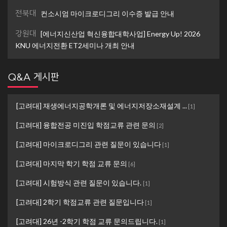
전북대
컨소시엄 마이크로디그리 이수증 발급 안내
강원대
[에너지신산업 혁신융합대학사업] Energy Up! 2026
KNU 에너지전환 ET2세미나 개최 안내
Q&A 게시판
[고려대] 재생에너지공학개론 및 에너지저장소재설계 ...
[
1
]
[고려대] 융합전공 미진입 학점교류 관련 문의
[
2
]
[고려대] 마이크로디그리 관련 질문이 있습니다
[
1
]
[고려대] 마지막 학기 학점 교류 문의
[
6
]
[고려대] 시험방식 관련 질문이 있습니다.
[
1
]
[고려대] 2학기 학점교류 관련 질문입니다
[
1
]
[고려대] 26년 -2학기 학점 교류 문의드립니다.
[
1
]