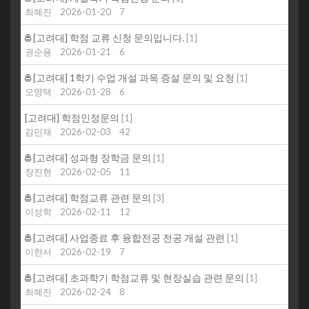
최혜진
2026-01-20
7
[고려대] 학점 교류 신청 문의입니다.
[
1
]
권순용
2026-01-21
6
[고려대] 1학기 수업 개설 과목 증설 문의 및 요청
[
1
]
오영택
2026-01-28
6
[고려대] 학점인정문의
[
1
]
김민재
2026-02-03
42
[고려대] 성과형 장학금 문의
[
1
]
장진현
2026-02-05
11
[고려대] 학점교류 관련 문의
[
3
]
이성학
2026-02-11
12
[고려대] 사업종료 후 융합전공 전공 개설 관련
[
1
]
이한서
2026-02-19
7
[고려대] 초과학기 학점교류 및 현장실습 관련 문의
[
1
]
최혜진
2026-02-24
8