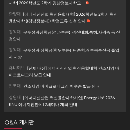
대학] 2026학년도 2학기 경남정보대학교 …
한양대
[에너지신산업 혁신융합대학] 2026학년도 2학기 혁신
융합대학 ((경남정보대)) 학점교류 신청 안내
강원대
우수성과장학금(성과부분)_경진대회,특허,자격증 등 신
청안내
강원대
우수성과 장학금(학위부분)_탄중학과 부복수전공 졸업
자 대상
유니허브
[전체 대상] 에너지신산업 혁신융합대학 컨소시엄 마
이크로디그리 발급 안내
전북대
컨소시엄 마이크로디그리 이수증 발급 안내
강원대
[에너지신산업 혁신융합대학사업] Energy Up! 2026
KNU 에너지전환 ET2세미나 개최 안내
Q&A 게시판