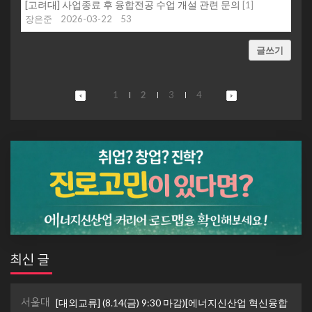
[고려대] 사업종료 후 융합전공 수업 개설 관련 문의
[
1
]
장은준
2026-03-22
53
글쓰기
1
2
3
4
최신 글
서울대
[대외교류] (8.14(금) 9:30 마감)[에너지신산업 혁신융합