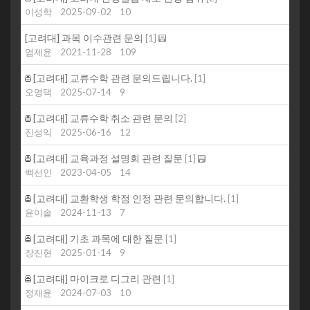
이성학
2025-09-02
10
[고려대] 과목 이수관련 문의
[
1
]
염제윤
2021-11-28
109
[고려대] 교류수학 관련 문의드립니다.
[
1
]
오영택
2025-07-14
9
[고려대] 교류수학 취소 관련 문의
[
2
]
진성익
2025-06-16
12
[고려대] 교육과정 설명회 관련 질문
[
1
]
백선인
2023-04-05
14
[고려대] 교환학생 학점 인정 관련 문의합니다.
[
1
]
윤이솔
2024-11-13
7
[고려대] 기초 과목에 대한 질문
[
1
]
장진현
2025-01-14
9
[고려대] 마이크로 디그리 관련
[
1
]
정재윤
2024-07-03
10