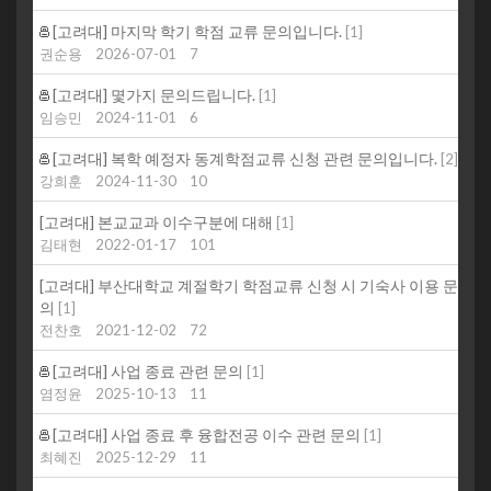
[고려대] 마지막 학기 학점 교류 문의입니다.
[
1
]
권순용
2026-07-01
7
[고려대] 몇가지 문의드립니다.
[
1
]
임승민
2024-11-01
6
[고려대] 복학 예정자 동계학점교류 신청 관련 문의입니다.
[
2
]
강희훈
2024-11-30
10
[고려대] 본교교과 이수구분에 대해
[
1
]
김태현
2022-01-17
101
[고려대] 부산대학교 계절학기 학점교류 신청 시 기숙사 이용 문
의
[
1
]
전찬호
2021-12-02
72
[고려대] 사업 종료 관련 문의
[
1
]
염정윤
2025-10-13
11
[고려대] 사업 종료 후 융합전공 이수 관련 문의
[
1
]
최혜진
2025-12-29
11