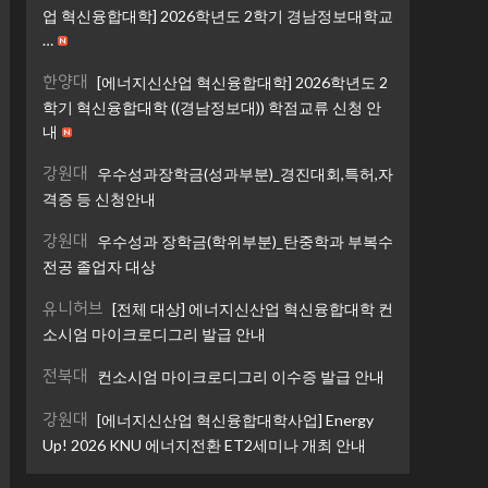
업 혁신융합대학] 2026학년도 2학기 경남정보대학교
…
한양대
[에너지신산업 혁신융합대학] 2026학년도 2
학기 혁신융합대학 ((경남정보대)) 학점교류 신청 안
내
강원대
우수성과장학금(성과부분)_경진대회,특허,자
격증 등 신청안내
강원대
우수성과 장학금(학위부분)_탄중학과 부복수
전공 졸업자 대상
유니허브
[전체 대상] 에너지신산업 혁신융합대학 컨
소시엄 마이크로디그리 발급 안내
전북대
컨소시엄 마이크로디그리 이수증 발급 안내
강원대
[에너지신산업 혁신융합대학사업] Energy
Up! 2026 KNU 에너지전환 ET2세미나 개최 안내