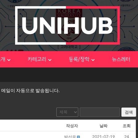
소개
카테고리
등록/장학
뉴스레터
림 메일이 자동으로 발송됩니다.
검색
작성자
날짜
조회
박선우
2021-07-19
24