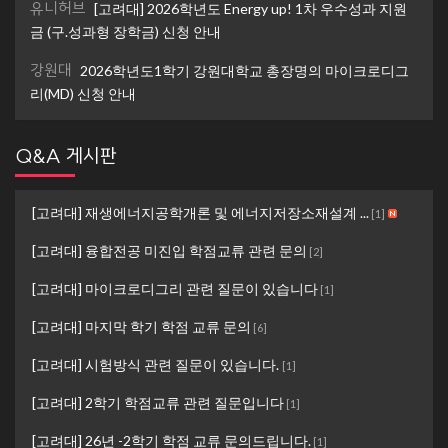
유니허브
[고려대] 2026학년도 Energy up! 1차 우수성과 지원
금 (구.성과형 장학금) 신청 안내
강원대
2026학년도1학기 강원대학교 총장명의 마이크로디그
리(MD) 신청 안내
Q&A 게시판
[고려대] 재생에너지공학개론 및 에너지저장소재설계 ...
[
1
]
[고려대] 융합전공 미진입 학점교류 관련 문의
[
2
]
[고려대] 마이크로디그리 관련 질문이 있습니다
[
1
]
[고려대] 마지막 학기 학점 교류 문의
[
6
]
[고려대] 시험방식 관련 질문이 있습니다.
[
1
]
[고려대] 2학기 학점교류 관련 질문입니다
[
1
]
[고려대] 26년 -2학기 학점 교류 문의드립니다.
[
1
]