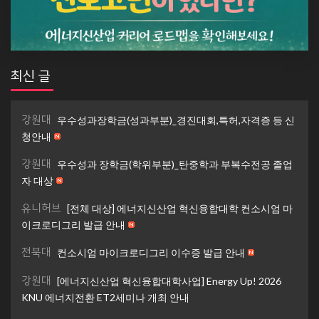
최신 글
강원대
우수성과장학금(성과부분)_경진대회,특허,자격증 등 신
청안내
강원대
우수성과 장학금(학위부분)_탄중학과 부복수전공 졸업
자 대상
유니허브
[전체 대상] 에너지신산업 혁신융합대학 컨소시엄 마
이크로디그리 발급 안내
전북대
컨소시엄 마이크로디그리 이수증 발급 안내
강원대
[에너지신산업 혁신융합대학사업] Energy Up! 2026
KNU 에너지전환 ET2세미나 개최 안내