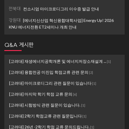
전북대
컨소시엄 마이크로디그리 이수증 발급 안내
강원대
[에너지신산업 혁신융합대학사업] Energy Up! 2026
KNU 에너지전환 ET2세미나 개최 안내
Q&A 게시판
[고려대] 재생에너지공학개론 및 에너지저장소재설계 ...
[
1
]
[고려대] 융합전공 미진입 학점교류 관련 문의
[
2
]
[고려대] 마이크로디그리 관련 질문이 있습니다
[
1
]
[고려대] 마지막 학기 학점 교류 문의
[
6
]
[고려대] 시험방식 관련 질문이 있습니다.
[
1
]
[고려대] 2학기 학점교류 관련 질문입니다
[
1
]
[고려대] 26년 -2학기 학점 교류 문의드립니다.
[
1
]