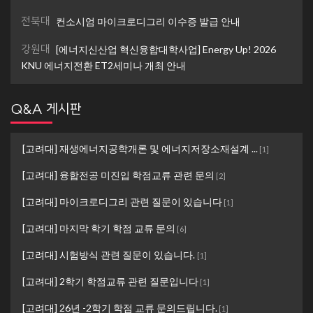
전북대
컨소시엄 마이크로디그리 이수증 발급 안내
강원대
[에너지신산업 혁신융합대학사업] Energy Up! 2026
KNU 에너지전환 ET2세미나 개최 안내
Q&A 게시판
[고려대] 재생에너지공학개론 및 에너지저장소재설계 ...
[
1
]
[고려대] 융합전공 미진입 학점교류 관련 문의
[
2
]
[고려대] 마이크로디그리 관련 질문이 있습니다
[
1
]
[고려대] 마지막 학기 학점 교류 문의
[
6
]
[고려대] 시험방식 관련 질문이 있습니다.
[
1
]
[고려대] 2학기 학점교류 관련 질문입니다
[
1
]
[고려대] 26년 -2학기 학점 교류 문의드립니다.
[
1
]