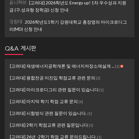
유니허브
[고려대] 2026학년도 Energy up! 1차 우수성과 지원
금 (구.성과형 장학금) 신청 안내
강원대
2026학년도1학기 강원대학교 총장명의 마이크로디그
리(MD) 신청 안내
Q&A 게시판
[고려대] 재생에너지공학개론 및 에너지저장소재설계 ...
[
1
]
[고려대] 융합전공 미진입 학점교류 관련 문의
[
2
]
[고려대] 마이크로디그리 관련 질문이 있습니다
[
1
]
[고려대] 마지막 학기 학점 교류 문의
[
6
]
[고려대] 시험방식 관련 질문이 있습니다.
[
1
]
[고려대] 2학기 학점교류 관련 질문입니다
[
1
]
[고려대] 26년 -2학기 학점 교류 문의드립니다.
[
1
]