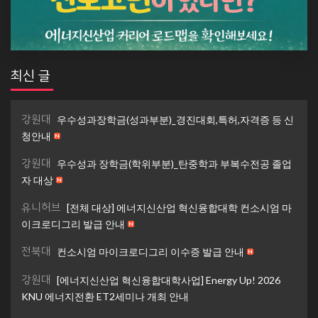
최신 글
강원대
우수성과장학금(성과부분)_경진대회,특허,자격증 등 신
청안내
강원대
우수성과 장학금(학위부분)_탄중학과 부복수전공 졸업
자 대상
유니허브
[전체 대상] 에너지신산업 혁신융합대학 컨소시엄 마
이크로디그리 발급 안내
전북대
컨소시엄 마이크로디그리 이수증 발급 안내
강원대
[에너지신산업 혁신융합대학사업] Energy Up! 2026
KNU 에너지전환 ET2세미나 개최 안내