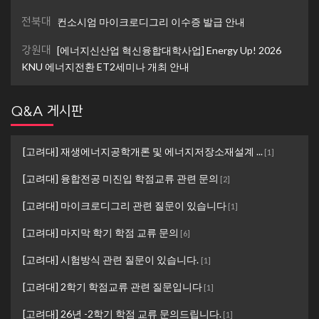
전북대
컨소시엄 마이크로디그리 이수증 발급 안내
강원대
[에너지신산업 혁신융합대학사업] Energy Up! 2026
KNU 에너지전환 ET2세미나 개최 안내
Q&A 게시판
[고려대] 재생에너지공학개론 및 에너지저장소재설계 ...
[
1
]
[고려대] 융합전공 미진입 학점교류 관련 문의
[
2
]
[고려대] 마이크로디그리 관련 질문이 있습니다
[
1
]
[고려대] 마지막 학기 학점 교류 문의
[
6
]
[고려대] 시험방식 관련 질문이 있습니다.
[
1
]
[고려대] 2학기 학점교류 관련 질문입니다
[
1
]
[고려대] 26년 -2학기 학점 교류 문의드립니다.
[
1
]