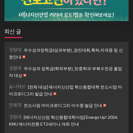
최신 글
강원대
우수성과장학금(성과부분)_경진대회,특허,자격증 등 신
청안내
강원대
우수성과 장학금(학위부분)_탄중학과 부복수전공 졸업
자 대상
유니허브
[전체 대상] 에너지신산업 혁신융합대학 컨소시엄 마
이크로디그리 발급 안내
전북대
컨소시엄 마이크로디그리 이수증 발급 안내
강원대
[에너지신산업 혁신융합대학사업] Energy Up! 2026
KNU 에너지전환 ET2세미나 개최 안내