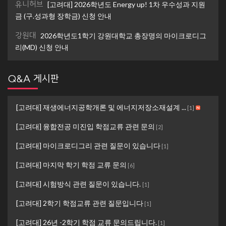
유니허브
[고려대] 2026학년도 Energy up! 1차 우수성과 지원
금 (구.성과형 장학금) 신청 안내
강원대
2026학년도1학기 강원대학교 총장명의 마이크로디그
리(MD) 신청 안내
Q&A 게시판
[고려대] 재생에너지공학개론 및 에너지저장소재설계 ...
[
1
]
[고려대] 융합전공 미진입 학점교류 관련 문의
[
2
]
[고려대] 마이크로디그리 관련 질문이 있습니다
[
1
]
[고려대] 마지막 학기 학점 교류 문의
[
6
]
[고려대] 시험방식 관련 질문이 있습니다.
[
1
]
[고려대] 2학기 학점교류 관련 질문입니다
[
1
]
[고려대] 26년 -2학기 학점 교류 문의드립니다.
[
1
]