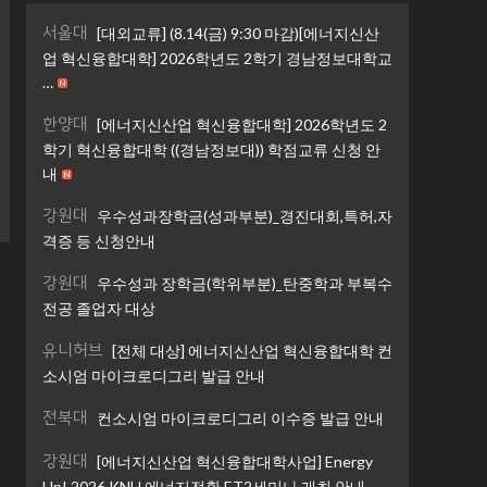
서울대
[대외교류] (8.14(금) 9:30 마감)[에너지신산
업 혁신융합대학] 2026학년도 2학기 경남정보대학교
…
한양대
[에너지신산업 혁신융합대학] 2026학년도 2
학기 혁신융합대학 ((경남정보대)) 학점교류 신청 안
내
강원대
우수성과장학금(성과부분)_경진대회,특허,자
격증 등 신청안내
강원대
우수성과 장학금(학위부분)_탄중학과 부복수
전공 졸업자 대상
유니허브
[전체 대상] 에너지신산업 혁신융합대학 컨
소시엄 마이크로디그리 발급 안내
전북대
컨소시엄 마이크로디그리 이수증 발급 안내
강원대
[에너지신산업 혁신융합대학사업] Energy
Up! 2026 KNU 에너지전환 ET2세미나 개최 안내