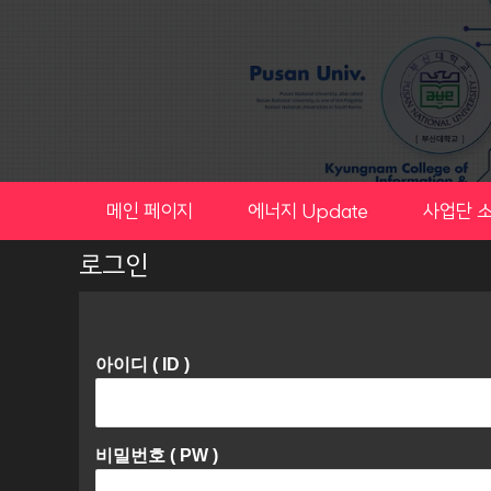
Skip
to
content
메인 페이지
에너지 Update
사업단 
로그인
아이디 ( ID )
비밀번호 ( PW )