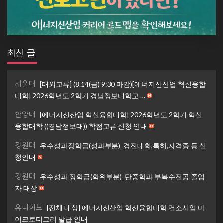
최신 글
서울대
[대외교류] (8.14(금) 9:30 마감)[에너지신산업 혁신융합
대학] 2026학년도 2학기 경남정보대학교 …
한양대
[에너지신산업 혁신융합대학] 2026학년도 2학기 혁신
융합대학 ((경남정보대)) 학점교류 신청 안내
강원대
우수성과장학금(성과부분)_경진대회,특허,자격증 등 신
청안내
강원대
우수성과 장학금(학위부분)_탄중학과 부복수전공 졸업
자 대상
유니허브
[전체 대상] 에너지신산업 혁신융합대학 컨소시엄 마
이크로디그리 발급 안내