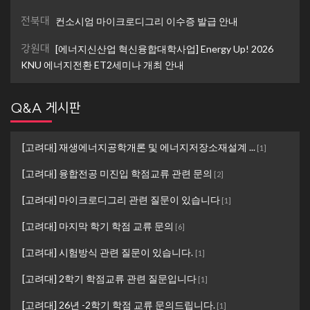
전북대
컨소시엄 마이크로디그리 이수증 발급 안내
강원대
[에너지신산업 혁신융합대학사업] Energy Up! 2026
KNU 에너지전환 ET2세미나 개최 안내
Q&A 게시판
[고려대] 재생에너지공학개론 및 에너지저장소재설계 ...
[
1
]
[고려대] 융합전공 미진입 학점교류 관련 문의
[
2
]
[고려대] 마이크로디그리 관련 질문이 있습니다
[
1
]
[고려대] 마지막 학기 학점 교류 문의
[
6
]
[고려대] 시험방식 관련 질문이 있습니다.
[
1
]
[고려대] 2학기 학점교류 관련 질문입니다
[
1
]
[고려대] 26년 -2학기 학점 교류 문의드립니다.
[
1
]