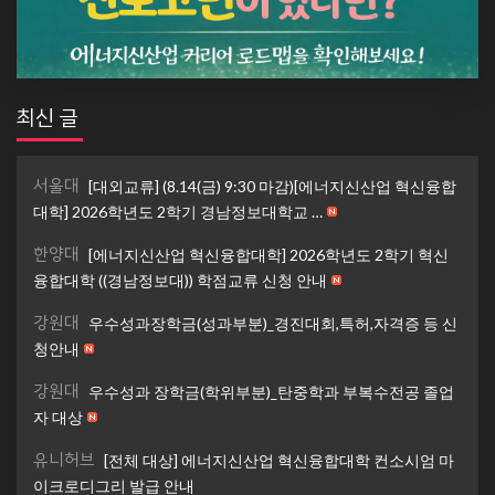
최신 글
서울대
[대외교류] (8.14(금) 9:30 마감)[에너지신산업 혁신융합
대학] 2026학년도 2학기 경남정보대학교 …
한양대
[에너지신산업 혁신융합대학] 2026학년도 2학기 혁신
융합대학 ((경남정보대)) 학점교류 신청 안내
강원대
우수성과장학금(성과부분)_경진대회,특허,자격증 등 신
청안내
강원대
우수성과 장학금(학위부분)_탄중학과 부복수전공 졸업
자 대상
유니허브
[전체 대상] 에너지신산업 혁신융합대학 컨소시엄 마
이크로디그리 발급 안내