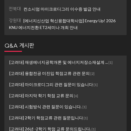
전북대
컨소시엄 마이크로디그리 이수증 발급 안내
강원대
[에너지신산업 혁신융합대학사업] Energy Up! 2026
KNU 에너지전환 ET2세미나 개최 안내
Q&A 게시판
[고려대] 재생에너지공학개론 및 에너지저장소재설계 ...
[
1
]
[고려대] 융합전공 미진입 학점교류 관련 문의
[
2
]
[고려대] 마이크로디그리 관련 질문이 있습니다
[
1
]
[고려대] 마지막 학기 학점 교류 문의
[
6
]
[고려대] 시험방식 관련 질문이 있습니다.
[
1
]
[고려대] 2학기 학점교류 관련 질문입니다
[
1
]
[고려대] 26년 -2학기 학점 교류 문의드립니다.
[
1
]