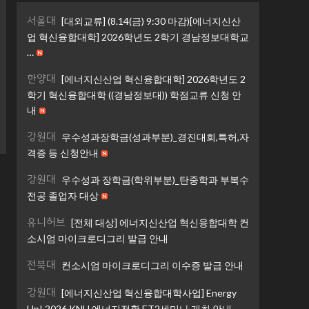
서울대
[대외교류] (8.14(금) 9:30 마감)[에너지신산
업 혁신융합대학] 2026학년도 2학기 경남정보대학교
…
한양대
[에너지신산업 혁신융합대학] 2026학년도 2
학기 혁신융합대학 ((경남정보대)) 학점교류 신청 안
내
강원대
우수성과장학금(성과부분)_경진대회,특허,자
격증 등 신청안내
강원대
우수성과 장학금(학위부분)_탄중학과 부복수
전공 졸업자 대상
유니허브
[전체 대상] 에너지신산업 혁신융합대학 컨
소시엄 마이크로디그리 발급 안내
전북대
컨소시엄 마이크로디그리 이수증 발급 안내
강원대
[에너지신산업 혁신융합대학사업] Energy
Up! 2026 KNU 에너지전환 ET2세미나 개최 안내