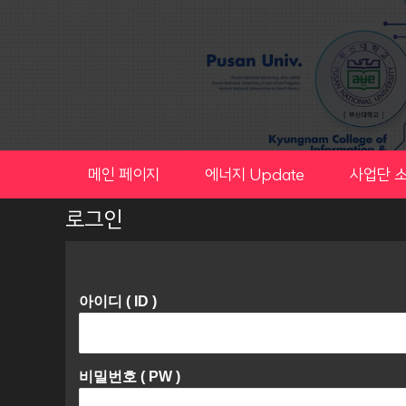
Skip
to
content
메인 페이지
에너지 Update
사업단 
로그인
아이디 ( ID )
비밀번호 ( PW )