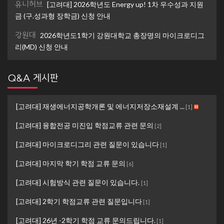
유니허브
[고려대] 2026학년도 Energy up! 1차 우수성과 지원
금 (구.성과형 장학금) 신청 안내
강원대
2026학년도1학기 강원대학교 총장명의 마이크로디그
리(MD) 신청 안내
Q&A 게시판
[고려대] 재생에너지공학개론 및 에너지저장소재설계 ...
[
1
]
[고려대] 융합전공 미진입 학점교류 관련 문의
[
2
]
[고려대] 마이크로디그리 관련 질문이 있습니다
[
1
]
[고려대] 마지막 학기 학점 교류 문의
[
6
]
[고려대] 시험방식 관련 질문이 있습니다.
[
1
]
[고려대] 2학기 학점교류 관련 질문입니다
[
1
]
[고려대] 26년 -2학기 학점 교류 문의드립니다.
[
1
]