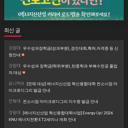
최신 글
강원대
우수성과장학금(성과부분)_경진대회,특허,자격증 등 신
청안내
강원대
우수성과 장학금(학위부분)_탄중학과 부복수전공 졸업
자 대상
유니허브
[전체 대상] 에너지신산업 혁신융합대학 컨소시엄 마
이크로디그리 발급 안내
전북대
컨소시엄 마이크로디그리 이수증 발급 안내
강원대
[에너지신산업 혁신융합대학사업] Energy Up! 2026
KNU 에너지전환 ET2세미나 개최 안내