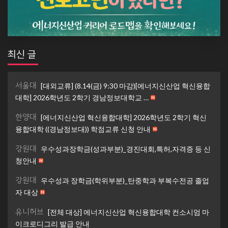
최신 글
서울대
[대외교류] (8.14(금) 9:30 마감)[에너지신산업 혁신융합
대학] 2026학년도 2학기 경남정보대학교 …
한양대
[에너지신산업 혁신융합대학] 2026학년도 2학기 혁신
융합대학 ((경남정보대)) 학점교류 신청 안내
강원대
우수성과장학금(성과부분)_경진대회,특허,자격증 등 신
청안내
강원대
우수성과 장학금(학위부분)_탄중학과 부복수전공 졸업
자 대상
유니허브
[전체 대상] 에너지신산업 혁신융합대학 컨소시엄 마
이크로디그리 발급 안내