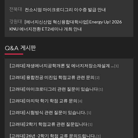
전북대
컨소시엄 마이크로디그리 이수증 발급 안내
강원대
[에너지신산업 혁신융합대학사업] Energy Up! 2026
KNU 에너지전환 ET2세미나 개최 안내
Q&A 게시판
[고려대] 재생에너지공학개론 및 에너지저장소재설계 ...
[
1
]
[고려대] 융합전공 미진입 학점교류 관련 문의
[
2
]
[고려대] 마이크로디그리 관련 질문이 있습니다
[
1
]
[고려대] 마지막 학기 학점 교류 문의
[
6
]
[고려대] 시험방식 관련 질문이 있습니다.
[
1
]
[고려대] 2학기 학점교류 관련 질문입니다
[
1
]
[고려대] 26년 -2학기 학점 교류 문의드립니다.
[
1
]