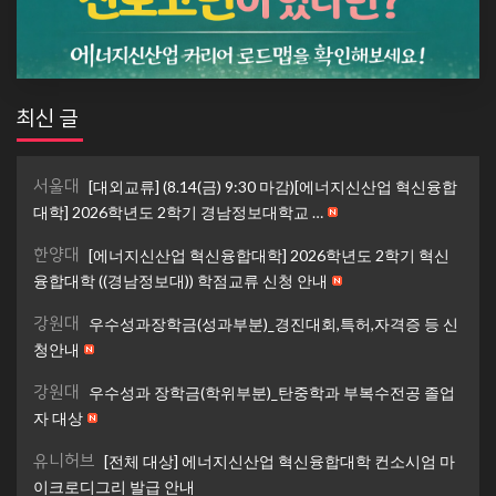
최신 글
서울대
[대외교류] (8.14(금) 9:30 마감)[에너지신산업 혁신융합
대학] 2026학년도 2학기 경남정보대학교 …
한양대
[에너지신산업 혁신융합대학] 2026학년도 2학기 혁신
융합대학 ((경남정보대)) 학점교류 신청 안내
강원대
우수성과장학금(성과부분)_경진대회,특허,자격증 등 신
청안내
강원대
우수성과 장학금(학위부분)_탄중학과 부복수전공 졸업
자 대상
유니허브
[전체 대상] 에너지신산업 혁신융합대학 컨소시엄 마
이크로디그리 발급 안내