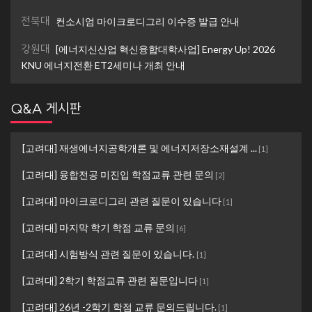
전북대
컨소시엄 마이크로디그리 이수증 발급 안내
강원대
[에너지신산업 혁신융합대학사업] Energy Up! 2026
KNU 에너지전환 ET2세미나 개최 안내
Q&A 게시판
[고려대] 재생에너지공학개론 및 에너지저장소재설계 ...
[
1
]
[고려대] 융합전공 미진입 학점교류 관련 문의
[
2
]
[고려대] 마이크로디그리 관련 질문이 있습니다
[
1
]
[고려대] 마지막 학기 학점 교류 문의
[
6
]
[고려대] 시험방식 관련 질문이 있습니다.
[
1
]
[고려대] 2학기 학점교류 관련 질문입니다
[
1
]
[고려대] 26년 -2학기 학점 교류 문의드립니다.
[
1
]