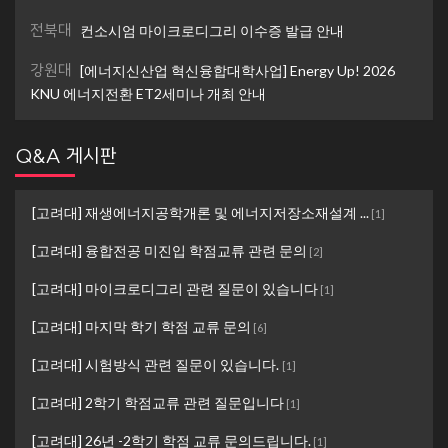
전북대
컨소시엄 마이크로디그리 이수증 발급 안내
강원대
[에너지신산업 혁신융합대학사업] Energy Up! 2026
KNU 에너지전환 ET2세미나 개최 안내
Q&A 게시판
[고려대] 재생에너지공학개론 및 에너지저장소재설계 ...
[
1
]
[고려대] 융합전공 미진입 학점교류 관련 문의
[
2
]
[고려대] 마이크로디그리 관련 질문이 있습니다
[
1
]
[고려대] 마지막 학기 학점 교류 문의
[
6
]
[고려대] 시험방식 관련 질문이 있습니다.
[
1
]
[고려대] 2학기 학점교류 관련 질문입니다
[
1
]
[고려대] 26년 -2학기 학점 교류 문의드립니다.
[
1
]