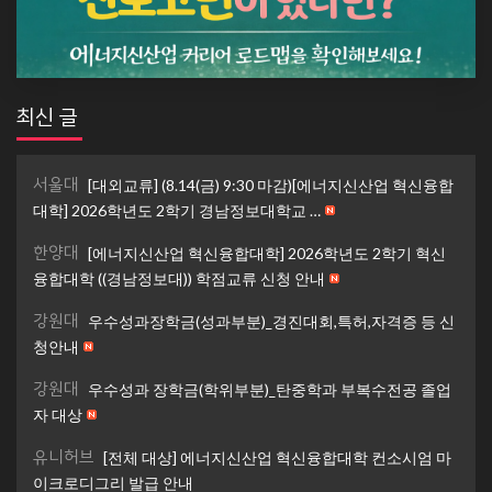
최신 글
서울대
[대외교류] (8.14(금) 9:30 마감)[에너지신산업 혁신융합
대학] 2026학년도 2학기 경남정보대학교 …
한양대
[에너지신산업 혁신융합대학] 2026학년도 2학기 혁신
융합대학 ((경남정보대)) 학점교류 신청 안내
강원대
우수성과장학금(성과부분)_경진대회,특허,자격증 등 신
청안내
강원대
우수성과 장학금(학위부분)_탄중학과 부복수전공 졸업
자 대상
유니허브
[전체 대상] 에너지신산업 혁신융합대학 컨소시엄 마
이크로디그리 발급 안내