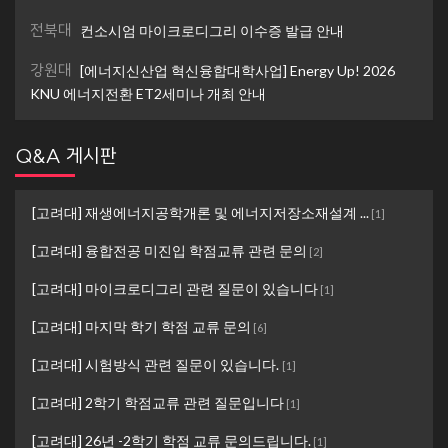
전북대
컨소시엄 마이크로디그리 이수증 발급 안내
강원대
[에너지신산업 혁신융합대학사업] Energy Up! 2026
KNU 에너지전환 ET2세미나 개최 안내
Q&A 게시판
[고려대] 재생에너지공학개론 및 에너지저장소재설계 ...
[
1
]
[고려대] 융합전공 미진입 학점교류 관련 문의
[
2
]
[고려대] 마이크로디그리 관련 질문이 있습니다
[
1
]
[고려대] 마지막 학기 학점 교류 문의
[
6
]
[고려대] 시험방식 관련 질문이 있습니다.
[
1
]
[고려대] 2학기 학점교류 관련 질문입니다
[
1
]
[고려대] 26년 -2학기 학점 교류 문의드립니다.
[
1
]