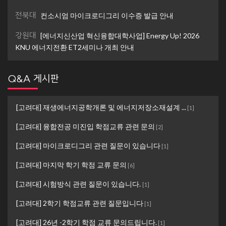
전북대
컨소시엄 마이크로디그리 이수증 발급 안내
강원대
[에너지신산업 혁신융합대학사업] Energy Up! 2026
KNU 에너지전환 ET2세미나 개최 안내
Q&A 게시판
[고려대] 재생에너지공학개론 및 에너지저장소재설계 ...
[
1
]
[고려대] 융합전공 미진입 학점교류 관련 문의
[
2
]
[고려대] 마이크로디그리 관련 질문이 있습니다
[
1
]
[고려대] 마지막 학기 학점 교류 문의
[
6
]
[고려대] 시험방식 관련 질문이 있습니다.
[
1
]
[고려대] 2학기 학점교류 관련 질문입니다
[
1
]
[고려대] 26년 -2학기 학점 교류 문의드립니다.
[
1
]