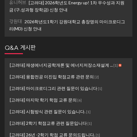
유니허브
[고려대] 2026학년도 Energy up! 1차 우수성과 지원
금 (구.성과형 장학금) 신청 안내
강원대
2026학년도1학기 강원대학교 총장명의 마이크로디그
리(MD) 신청 안내
Q&A 게시판
[고려대] 재생에너지공학개론 및 에너지저장소재설계 ...
[
1
]
[고려대] 융합전공 미진입 학점교류 관련 문의
[
2
]
[고려대] 마이크로디그리 관련 질문이 있습니다
[
1
]
[고려대] 마지막 학기 학점 교류 문의
[
6
]
[고려대] 시험방식 관련 질문이 있습니다.
[
1
]
[고려대] 2학기 학점교류 관련 질문입니다
[
1
]
[고려대] 26년 -2학기 학점 교류 문의드립니다.
[
1
]