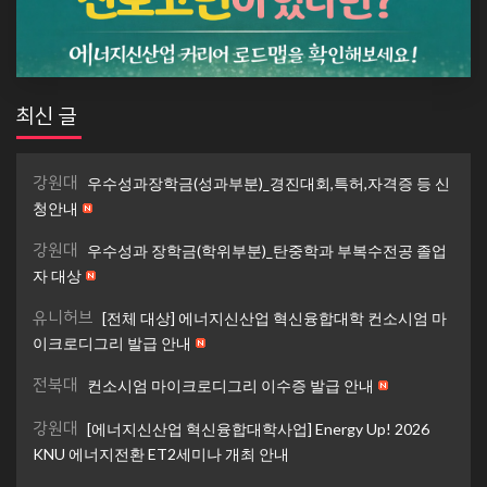
최신 글
강원대
우수성과장학금(성과부분)_경진대회,특허,자격증 등 신
청안내
강원대
우수성과 장학금(학위부분)_탄중학과 부복수전공 졸업
자 대상
유니허브
[전체 대상] 에너지신산업 혁신융합대학 컨소시엄 마
이크로디그리 발급 안내
전북대
컨소시엄 마이크로디그리 이수증 발급 안내
강원대
[에너지신산업 혁신융합대학사업] Energy Up! 2026
KNU 에너지전환 ET2세미나 개최 안내