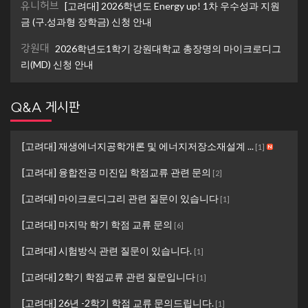
유니허브
[고려대] 2026학년도 Energy up! 1차 우수성과 지원
금 (구.성과형 장학금) 신청 안내
강원대
2026학년도1학기 강원대학교 총장명의 마이크로디그
리(MD) 신청 안내
Q&A 게시판
[고려대] 재생에너지공학개론 및 에너지저장소재설계 ...
[
1
]
[고려대] 융합전공 미진입 학점교류 관련 문의
[
2
]
[고려대] 마이크로디그리 관련 질문이 있습니다
[
1
]
[고려대] 마지막 학기 학점 교류 문의
[
6
]
[고려대] 시험방식 관련 질문이 있습니다.
[
1
]
[고려대] 2학기 학점교류 관련 질문입니다
[
1
]
[고려대] 26년 -2학기 학점 교류 문의드립니다.
[
1
]