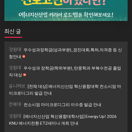
최신 글
강원대
우수성과장학금(성과부분)_경진대회,특허,자격증 등 신
청안내
강원대
우수성과 장학금(학위부분)_탄중학과 부복수전공 졸업
자 대상
유니허브
[전체 대상] 에너지신산업 혁신융합대학 컨소시엄 마
이크로디그리 발급 안내
전북대
컨소시엄 마이크로디그리 이수증 발급 안내
강원대
[에너지신산업 혁신융합대학사업] Energy Up! 2026
KNU 에너지전환 ET2세미나 개최 안내