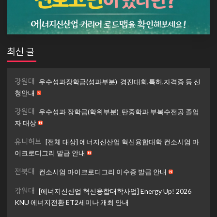
최신 글
강원대
우수성과장학금(성과부분)_경진대회,특허,자격증 등 신
청안내
강원대
우수성과 장학금(학위부분)_탄중학과 부복수전공 졸업
자 대상
유니허브
[전체 대상] 에너지신산업 혁신융합대학 컨소시엄 마
이크로디그리 발급 안내
전북대
컨소시엄 마이크로디그리 이수증 발급 안내
강원대
[에너지신산업 혁신융합대학사업] Energy Up! 2026
KNU 에너지전환 ET2세미나 개최 안내