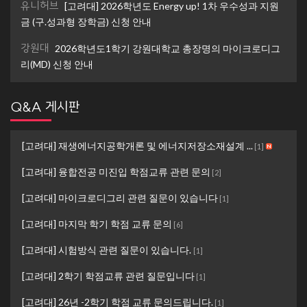
유니허브
[고려대] 2026학년도 Energy up! 1차 우수성과 지원
금 (구.성과형 장학금) 신청 안내
강원대
2026학년도1학기 강원대학교 총장명의 마이크로디그
리(MD) 신청 안내
Q&A 게시판
[고려대] 재생에너지공학개론 및 에너지저장소재설계 ...
[
1
]
[고려대] 융합전공 미진입 학점교류 관련 문의
[
2
]
[고려대] 마이크로디그리 관련 질문이 있습니다
[
1
]
[고려대] 마지막 학기 학점 교류 문의
[
6
]
[고려대] 시험방식 관련 질문이 있습니다.
[
1
]
[고려대] 2학기 학점교류 관련 질문입니다
[
1
]
[고려대] 26년 -2학기 학점 교류 문의드립니다.
[
1
]