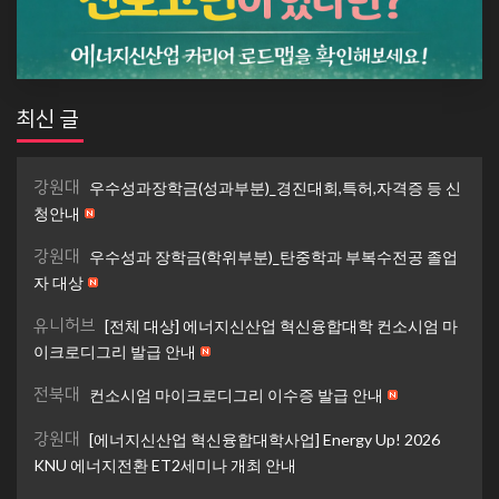
최신 글
강원대
우수성과장학금(성과부분)_경진대회,특허,자격증 등 신
청안내
강원대
우수성과 장학금(학위부분)_탄중학과 부복수전공 졸업
자 대상
유니허브
[전체 대상] 에너지신산업 혁신융합대학 컨소시엄 마
이크로디그리 발급 안내
전북대
컨소시엄 마이크로디그리 이수증 발급 안내
강원대
[에너지신산업 혁신융합대학사업] Energy Up! 2026
KNU 에너지전환 ET2세미나 개최 안내