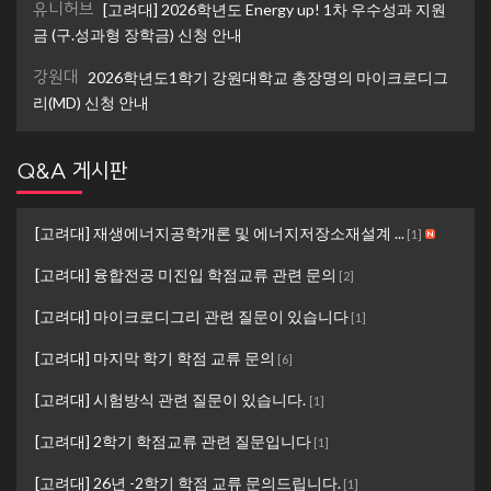
유니허브
[고려대] 2026학년도 Energy up! 1차 우수성과 지원
금 (구.성과형 장학금) 신청 안내
강원대
2026학년도1학기 강원대학교 총장명의 마이크로디그
리(MD) 신청 안내
Q&A 게시판
[고려대] 재생에너지공학개론 및 에너지저장소재설계 ...
[
1
]
[고려대] 융합전공 미진입 학점교류 관련 문의
[
2
]
[고려대] 마이크로디그리 관련 질문이 있습니다
[
1
]
[고려대] 마지막 학기 학점 교류 문의
[
6
]
[고려대] 시험방식 관련 질문이 있습니다.
[
1
]
[고려대] 2학기 학점교류 관련 질문입니다
[
1
]
[고려대] 26년 -2학기 학점 교류 문의드립니다.
[
1
]