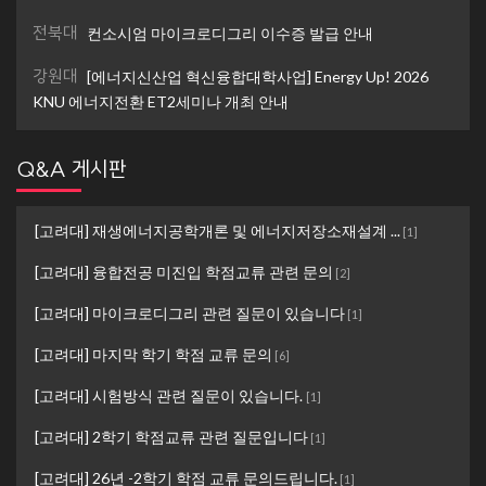
전북대
컨소시엄 마이크로디그리 이수증 발급 안내
강원대
[에너지신산업 혁신융합대학사업] Energy Up! 2026
KNU 에너지전환 ET2세미나 개최 안내
Q&A 게시판
[고려대] 재생에너지공학개론 및 에너지저장소재설계 ...
[
1
]
[고려대] 융합전공 미진입 학점교류 관련 문의
[
2
]
[고려대] 마이크로디그리 관련 질문이 있습니다
[
1
]
[고려대] 마지막 학기 학점 교류 문의
[
6
]
[고려대] 시험방식 관련 질문이 있습니다.
[
1
]
[고려대] 2학기 학점교류 관련 질문입니다
[
1
]
[고려대] 26년 -2학기 학점 교류 문의드립니다.
[
1
]