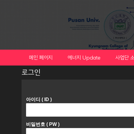
Skip
to
content
메인 페이지
에너지 Update
사업단 
로그인
아이디 ( ID )
비밀번호 ( PW )