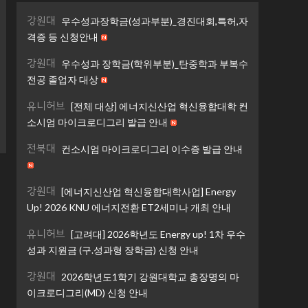
강원대
우수성과장학금(성과부분)_경진대회,특허,자
격증 등 신청안내
강원대
우수성과 장학금(학위부분)_탄중학과 부복수
전공 졸업자 대상
유니허브
[전체 대상] 에너지신산업 혁신융합대학 컨
소시엄 마이크로디그리 발급 안내
전북대
컨소시엄 마이크로디그리 이수증 발급 안내
강원대
[에너지신산업 혁신융합대학사업] Energy
Up! 2026 KNU 에너지전환 ET2세미나 개최 안내
유니허브
[고려대] 2026학년도 Energy up! 1차 우수
성과 지원금 (구.성과형 장학금) 신청 안내
강원대
2026학년도1학기 강원대학교 총장명의 마
이크로디그리(MD) 신청 안내