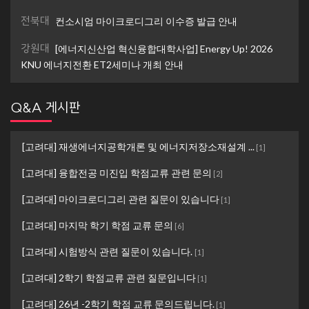
전북대
컨소시엄 마이크로디그리 이수증 발급 안내
강원대
[에너지신산업 혁신융합대학사업] Energy Up! 2026
KNU 에너지전환 ET2세미나 개최 안내
Q&A 게시판
[고려대] 재생에너지공학개론 및 에너지저장소재설계 ...
[
1
]
[고려대] 융합전공 미진입 학점교류 관련 문의
[
2
]
[고려대] 마이크로디그리 관련 질문이 있습니다
[
1
]
[고려대] 마지막 학기 학점 교류 문의
[
6
]
[고려대] 시험방식 관련 질문이 있습니다.
[
1
]
[고려대] 2학기 학점교류 관련 질문입니다
[
1
]
[고려대] 26년 -2학기 학점 교류 문의드립니다.
[
1
]