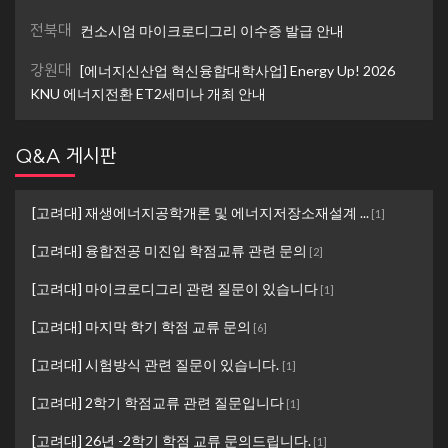
전북대
컨소시엄 마이크로디그리 이수증 발급 안내
강원대
[에너지신산업 혁신융합대학사업] Energy Up! 2026
KNU 에너지전환 ET2세미나 개최 안내
Q&A 게시판
[고려대] 재생에너지공학개론 및 에너지저장소재설계 ...
[
1
]
[고려대] 융합전공 미진입 학점교류 관련 문의
[
2
]
[고려대] 마이크로디그리 관련 질문이 있습니다
[
1
]
[고려대] 마지막 학기 학점 교류 문의
[
6
]
[고려대] 시험방식 관련 질문이 있습니다.
[
1
]
[고려대] 2학기 학점교류 관련 질문입니다
[
1
]
[고려대] 26년 -2학기 학점 교류 문의드립니다.
[
1
]