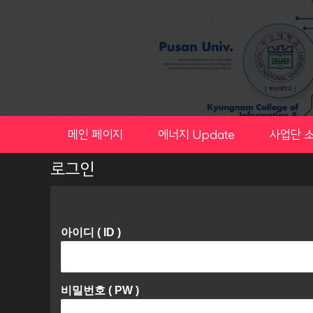
Skip
to
content
메인 페이지
에너지 Update
사업단 
로그인
아이디 ( ID )
비밀번호 ( PW )