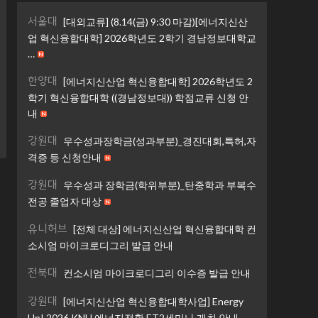
서울대
[대외교류] (8.14(금) 9:30 마감)[에너지신산
업 혁신융합대학] 2026학년도 2학기 경남정보대학교
…
한양대
[에너지신산업 혁신융합대학] 2026학년도 2
학기 혁신융합대학 ((경남정보대)) 학점교류 신청 안
내
강원대
우수성과장학금(성과부분)_경진대회,특허,자
격증 등 신청안내
강원대
우수성과 장학금(학위부분)_탄중학과 부복수
전공 졸업자 대상
유니허브
[전체 대상] 에너지신산업 혁신융합대학 컨
소시엄 마이크로디그리 발급 안내
전북대
컨소시엄 마이크로디그리 이수증 발급 안내
강원대
[에너지신산업 혁신융합대학사업] Energy
Up! 2026 KNU 에너지전환 ET2세미나 개최 안내