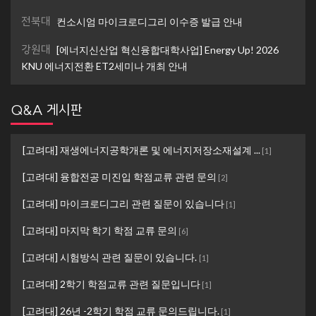
전북대
컨소시엄 마이크로디그리 이수증 발급 안내
강원대
[에너지신산업 혁신융합대학사업] Energy Up! 2026
KNU 에너지전환 ET2세미나 개최 안내
Q&A 게시판
[고려대] 재생에너지공학개론 및 에너지저장소재설계 ...
[
1
]
[고려대] 융합전공 미진입 학점교류 관련 문의
[
2
]
[고려대] 마이크로디그리 관련 질문이 있습니다
[
1
]
[고려대] 마지막 학기 학점 교류 문의
[
6
]
[고려대] 시험방식 관련 질문이 있습니다.
[
1
]
[고려대] 2학기 학점교류 관련 질문입니다
[
1
]
[고려대] 26년 -2학기 학점 교류 문의드립니다.
[
1
]