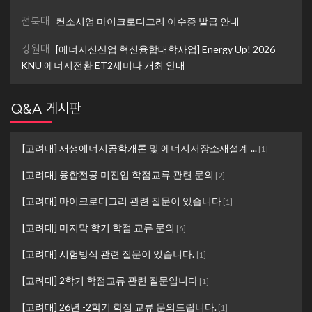
전북대
컨소시엄 마이크로디그리 이수증 발급 안내
강원대
[에너지신산업 혁신융합대학사업] Energy Up! 2026
KNU 에너지전환 ET2세미나 개최 안내
Q&A 게시판
[고려대] 재생에너지공학개론 및 에너지저장소재설계 ...
[
1
]
[고려대] 융합전공 미진입 학점교류 관련 문의
[
2
]
[고려대] 마이크로디그리 관련 질문이 있습니다
[
1
]
[고려대] 마지막 학기 학점 교류 문의
[
6
]
[고려대] 시험방식 관련 질문이 있습니다.
[
1
]
[고려대] 2학기 학점교류 관련 질문입니다
[
1
]
[고려대] 26년 -2학기 학점 교류 문의드립니다.
[
1
]