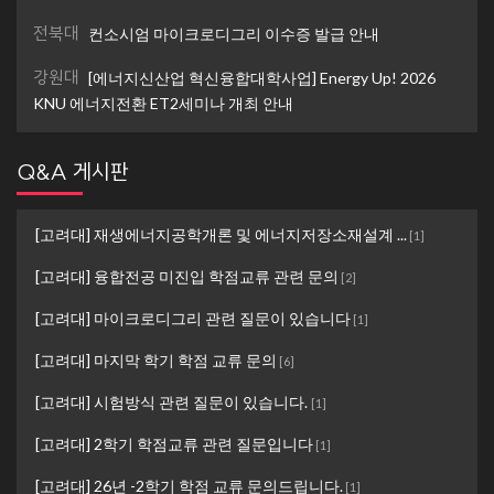
전북대
컨소시엄 마이크로디그리 이수증 발급 안내
강원대
[에너지신산업 혁신융합대학사업] Energy Up! 2026
KNU 에너지전환 ET2세미나 개최 안내
Q&A 게시판
[고려대] 재생에너지공학개론 및 에너지저장소재설계 ...
[
1
]
[고려대] 융합전공 미진입 학점교류 관련 문의
[
2
]
[고려대] 마이크로디그리 관련 질문이 있습니다
[
1
]
[고려대] 마지막 학기 학점 교류 문의
[
6
]
[고려대] 시험방식 관련 질문이 있습니다.
[
1
]
[고려대] 2학기 학점교류 관련 질문입니다
[
1
]
[고려대] 26년 -2학기 학점 교류 문의드립니다.
[
1
]