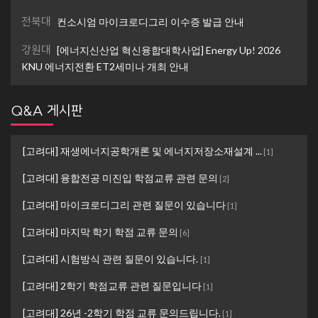
전북대
컨소시엄 마이크로디그리 이수증 발급 안내
강원대
[에너지신산업 혁신융합대학사업] Energy Up! 2026
KNU 에너지전환 ET2세미나 개최 안내
Q&A 게시판
[고려대] 재생에너지공학개론 및 에너지저장소재설계 ...
[
1
]
[고려대] 융합전공 미진입 학점교류 관련 문의
[
2
]
[고려대] 마이크로디그리 관련 질문이 있습니다
[
1
]
[고려대] 마지막 학기 학점 교류 문의
[
6
]
[고려대] 시험방식 관련 질문이 있습니다.
[
1
]
[고려대] 2학기 학점교류 관련 질문입니다
[
1
]
[고려대] 26년 -2학기 학점 교류 문의드립니다.
[
1
]