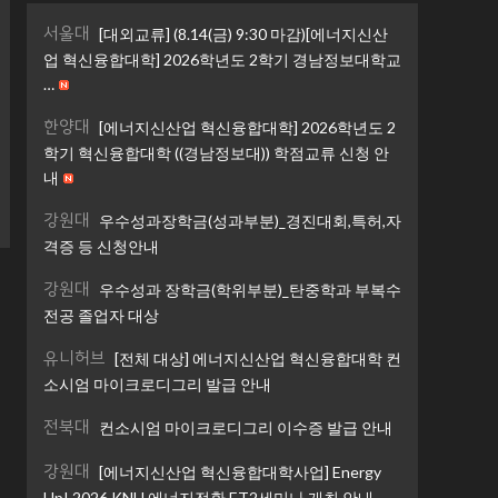
서울대
[대외교류] (8.14(금) 9:30 마감)[에너지신산
업 혁신융합대학] 2026학년도 2학기 경남정보대학교
…
한양대
[에너지신산업 혁신융합대학] 2026학년도 2
학기 혁신융합대학 ((경남정보대)) 학점교류 신청 안
내
강원대
우수성과장학금(성과부분)_경진대회,특허,자
격증 등 신청안내
강원대
우수성과 장학금(학위부분)_탄중학과 부복수
전공 졸업자 대상
유니허브
[전체 대상] 에너지신산업 혁신융합대학 컨
소시엄 마이크로디그리 발급 안내
전북대
컨소시엄 마이크로디그리 이수증 발급 안내
강원대
[에너지신산업 혁신융합대학사업] Energy
Up! 2026 KNU 에너지전환 ET2세미나 개최 안내