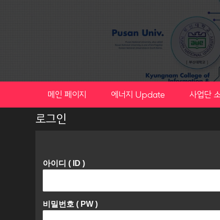
Skip
to
content
메인 페이지
에너지 Update
사업단 
로그인
아이디 ( ID )
비밀번호 ( PW )