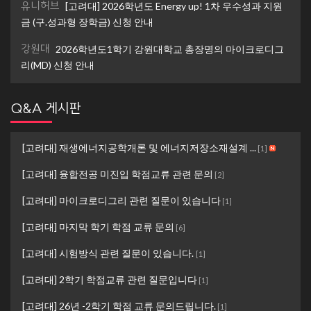
유니허브
[고려대] 2026학년도 Energy up! 1차 우수성과 지원
금 (구.성과형 장학금) 신청 안내
강원대
2026학년도1학기 강원대학교 총장명의 마이크로디그
리(MD) 신청 안내
Q&A 게시판
[고려대] 재생에너지공학개론 및 에너지저장소재설계 ...
[
1
]
[고려대] 융합전공 미진입 학점교류 관련 문의
[
2
]
[고려대] 마이크로디그리 관련 질문이 있습니다
[
1
]
[고려대] 마지막 학기 학점 교류 문의
[
6
]
[고려대] 시험방식 관련 질문이 있습니다.
[
1
]
[고려대] 2학기 학점교류 관련 질문입니다
[
1
]
[고려대] 26년 -2학기 학점 교류 문의드립니다.
[
1
]