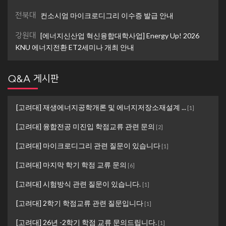
전북대
컨소시엄 마이크로디그리 이수증 발급 안내
강원대
[에너지신산업 혁신융합대학사업] Energy Up! 2026
KNU 에너지전환 ET2세미나 개최 안내
Q&A 게시판
[고려대] 재생에너지공학개론 및 에너지저장소재설계 ...
[
1
]
[고려대] 융합전공 미진입 학점교류 관련 문의
[
2
]
[고려대] 마이크로디그리 관련 질문이 있습니다
[
1
]
[고려대] 마지막 학기 학점 교류 문의
[
6
]
[고려대] 시험방식 관련 질문이 있습니다.
[
1
]
[고려대] 2학기 학점교류 관련 질문입니다
[
1
]
[고려대] 26년 -2학기 학점 교류 문의드립니다.
[
1
]