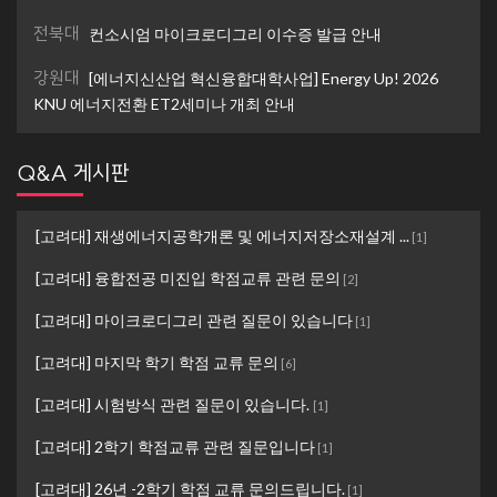
전북대
컨소시엄 마이크로디그리 이수증 발급 안내
강원대
[에너지신산업 혁신융합대학사업] Energy Up! 2026
KNU 에너지전환 ET2세미나 개최 안내
Q&A 게시판
[고려대] 재생에너지공학개론 및 에너지저장소재설계 ...
[
1
]
[고려대] 융합전공 미진입 학점교류 관련 문의
[
2
]
[고려대] 마이크로디그리 관련 질문이 있습니다
[
1
]
[고려대] 마지막 학기 학점 교류 문의
[
6
]
[고려대] 시험방식 관련 질문이 있습니다.
[
1
]
[고려대] 2학기 학점교류 관련 질문입니다
[
1
]
[고려대] 26년 -2학기 학점 교류 문의드립니다.
[
1
]