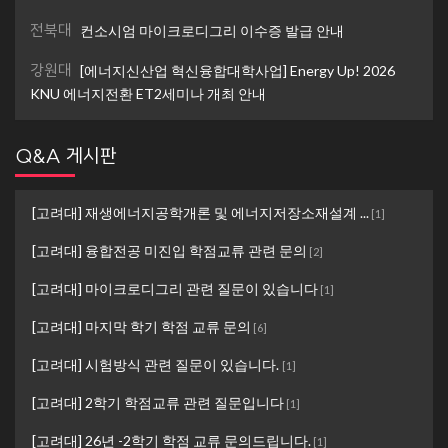
전북대
컨소시엄 마이크로디그리 이수증 발급 안내
강원대
[에너지신산업 혁신융합대학사업] Energy Up! 2026
KNU 에너지전환 ET2세미나 개최 안내
Q&A 게시판
[고려대] 재생에너지공학개론 및 에너지저장소재설계 ...
[
1
]
[고려대] 융합전공 미진입 학점교류 관련 문의
[
2
]
[고려대] 마이크로디그리 관련 질문이 있습니다
[
1
]
[고려대] 마지막 학기 학점 교류 문의
[
6
]
[고려대] 시험방식 관련 질문이 있습니다.
[
1
]
[고려대] 2학기 학점교류 관련 질문입니다
[
1
]
[고려대] 26년 -2학기 학점 교류 문의드립니다.
[
1
]