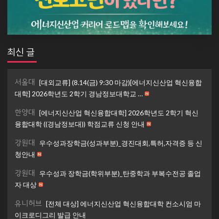
최신 글
서울대
[대외교류] (8.14(금) 9:30 마감)[에너지신산업 혁신융합
대학] 2026학년도 2학기 경남정보대학교 …
한양대
[에너지신산업 혁신융합대학] 2026학년도 2학기 혁신
융합대학 ((경남정보대)) 학점교류 신청 안내
강원대
우수성과장학금(성과부분)_경진대회,특허,자격증 등 신
청안내
강원대
우수성과 장학금(학위부분)_탄중학과 부복수전공 졸업
자 대상
유니허브
[전체 대상] 에너지신산업 혁신융합대학 컨소시엄 마
이크로디그리 발급 안내