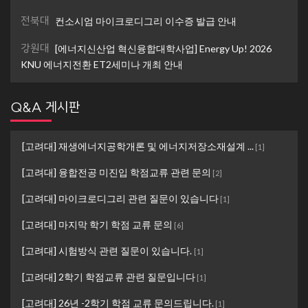
전북대
컨소시엄 마이크로디그리 이수증 발급 안내
강원대
[에너지신산업 혁신융합대학사업] Energy Up! 2026
KNU 에너지전환 ET2세미나 개최 안내
Q&A 게시판
[고려대] 재생에너지공학개론 및 에너지저장소재설계 ...
[
1
]
[고려대] 융합전공 미진입 학점교류 관련 문의
[
2
]
[고려대] 마이크로디그리 관련 질문이 있습니다
[
1
]
[고려대] 마지막 학기 학점 교류 문의
[
6
]
[고려대] 시험방식 관련 질문이 있습니다.
[
1
]
[고려대] 2학기 학점교류 관련 질문입니다
[
1
]
[고려대] 26년 -2학기 학점 교류 문의드립니다.
[
1
]