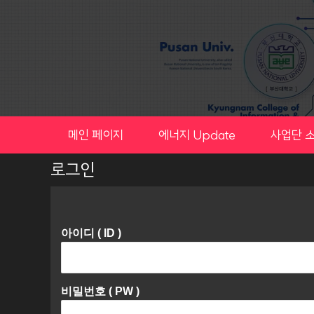
Skip
to
content
메인 페이지
에너지 Update
사업단 
로그인
아이디 ( ID )
비밀번호 ( PW )