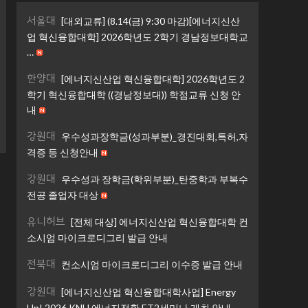
서울대
[대외교류] (8.14(금) 9:30 마감)[에너지신산
업 혁신융합대학] 2026학년도 2학기 경남정보대학교
…
한양대
[에너지신산업 혁신융합대학] 2026학년도 2
학기 혁신융합대학 ((경남정보대)) 학점교류 신청 안
내
강원대
우수성과장학금(성과부분)_경진대회,특허,자
격증 등 신청안내
강원대
우수성과 장학금(학위부분)_탄중학과 부복수
전공 졸업자 대상
유니허브
[전체 대상] 에너지신산업 혁신융합대학 컨
소시엄 마이크로디그리 발급 안내
전북대
컨소시엄 마이크로디그리 이수증 발급 안내
강원대
[에너지신산업 혁신융합대학사업] Energy
Up! 2026 KNU 에너지전환 ET2세미나 개최 안내