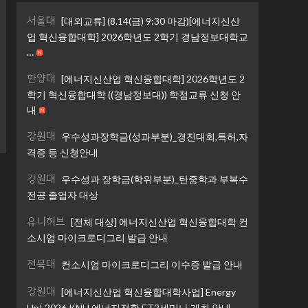
서울대
[대외교류] (8.14(금) 9:30 마감)[에너지신산
업 혁신융합대학] 2026학년도 2학기 경남정보대학교
…
한양대
[에너지신산업 혁신융합대학] 2026학년도 2
학기 혁신융합대학 ((경남정보대)) 학점교류 신청 안
내
강원대
우수성과장학금(성과부분)_경진대회,특허,자
격증 등 신청안내
강원대
우수성과 장학금(학위부분)_탄중학과 부복수
전공 졸업자 대상
유니허브
[전체 대상] 에너지신산업 혁신융합대학 컨
소시엄 마이크로디그리 발급 안내
전북대
컨소시엄 마이크로디그리 이수증 발급 안내
강원대
[에너지신산업 혁신융합대학사업] Energy
Up! 2026 KNU 에너지전환 ET2세미나 개최 안내