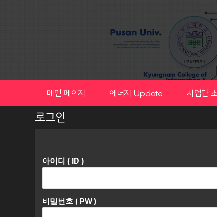
Skip
to
content
메인 페이지
에너지 Update
사업단 
로그인
아이디 ( ID )
비밀번호 ( PW )